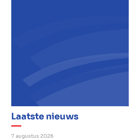
Koen De Mey
Directeur van TM Bever
,
BESIX
Unitec
Laatste nieuws
7 augustus 2026