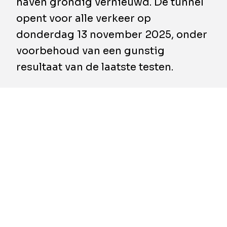
haven grondig vernieuwd. De tunnel
opent voor alle verkeer op
donderdag 13 november 2025, onder
voorbehoud van een gunstig
resultaat van de laatste testen.
Met jaarlijks tot 4,75 miljoen voertuigen is de
Beverentunnel een van de belangrijkste
verkeersaders in het Antwerpse havengebied.
Om de infrastructuur toekomstbestendig te
maken, was een ingrijpende renovatie
noodzakelijk. Het Agentschap Wegen en