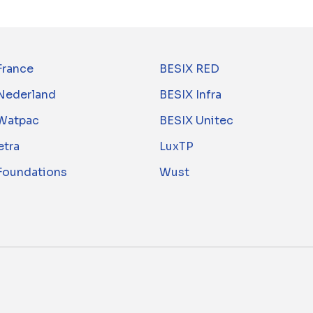
France
BESIX RED
Nederland
BESIX Infra
Watpac
BESIX Unitec
tra
LuxTP
 Foundations
Wust