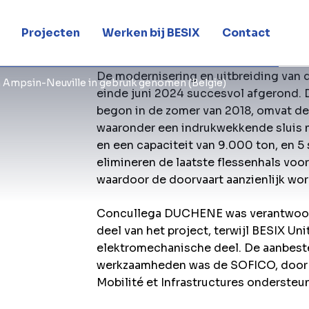
Projecten
Werken bij BESIX
Contact
De modernisering en uitbreiding van d
 Ampsin-Neuville in gebruik genomen (België)
einde juni 2024 succesvol afgerond. D
begon in de zomer van 2018, omvat de 
waaronder een indrukwekkende sluis 
en een capaciteit van 9.000 ton, en 5
elimineren de laatste flessenhals voo
waardoor de doorvaart aanzienlijk wor
Concullega DUCHENE was verantwoorde
deel van het project, terwijl BESIX Un
elektromechanische deel. De aanbest
werkzaamheden was de SOFICO, door 
Mobilité et Infrastructures ondersteu