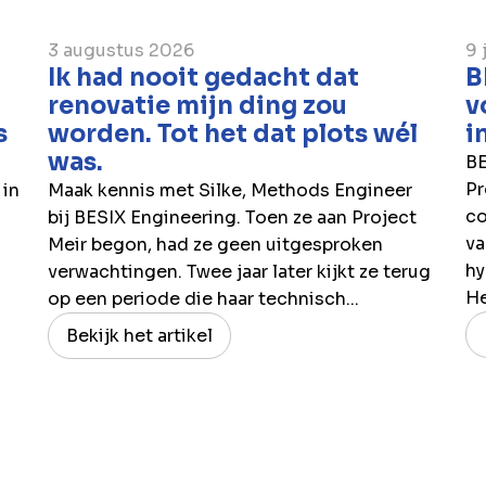
3 augustus 2026
9 
Ik had nooit gedacht dat
B
renovatie mijn ding zou
v
s
worden. Tot het dat plots wél
i
was.
BE
Pr
 in
Maak kennis met Silke, Methods Engineer
co
bij BESIX Engineering. Toen ze aan Project
va
Meir begon, had ze geen uitgesproken
hy
verwachtingen. Twee jaar later kijkt ze terug
H
op een periode die haar technisch...
Bekijk het artikel