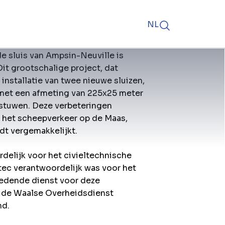
NL
e sluis van Ampsin-Neuville is
it grootschalige project, dat
installatie van twee nieuwe sluizen,
met een afmeting van 225x25 meter
 stuwen. Deze verbeteringen
r het scheepverkeer op de Maas,
dt vergemakkelijkt.
lijk voor het civieltechnische
itec verantwoordelijk was voor het
edende dienst voor deze
de Waalse Overheidsdienst
nd.