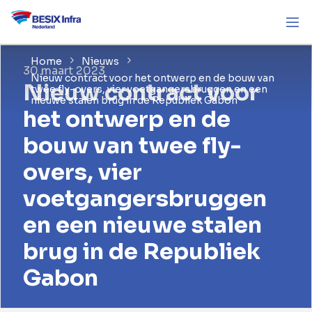
Home
Nieuws
30 maart 2023
Nieuw contract voor het ontwerp en de bouw van
Nieuw contract voor
twee fly-overs, vier voetgangersbruggen en een
nieuwe stalen brug in de Republiek Gabon
het ontwerp en de
bouw van twee fly-
overs, vier
voetgangersbruggen
en een nieuwe stalen
brug in de Republiek
Gabon