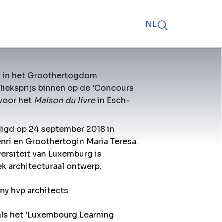
NL
IX in het Groothertogdom
lieksprijs binnen op de ‘Concours
 voor het
Maison du livre
in Esch-
igd op 24 september 2018 in
ri en Groothertogin Maria Teresa.
ersiteit van Luxemburg is
ek architecturaal ontwerp.
ny hvp architects
als het ‘Luxembourg Learning