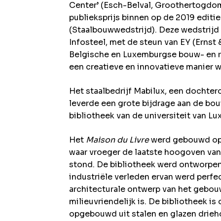
Center’ (Esch-Belval, Groothertogdom
publieksprijs binnen op de 2019 editi
(Staalbouwwedstrijd). Deze wedstrijd
Infosteel, met de steun van EY (Ernst
Belgische en Luxemburgse bouw- en re
een creatieve en innovatieve manier w
Het staalbedrijf Mabilux, een dochte
leverde een grote bijdrage aan de bou
bibliotheek van de universiteit van L
Het
Maison du Livre
werd gebouwd op e
waar vroeger de laatste hoogoven v
stond. De bibliotheek werd ontworpen
industriële verleden ervan werd perfe
architecturale ontwerp van het gebou
milieuvriendelijk is. De bibliotheek i
opgebouwd uit stalen en glazen drieh