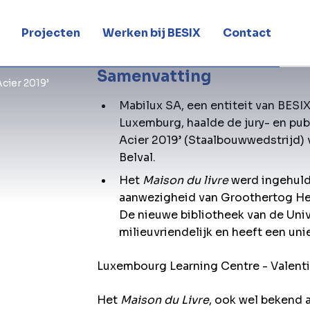
Projecten
Werken bij BESIX
Contact
Samenvatting
cier 2019’
Mabilux SA, een entiteit van BES
Luxemburg, haalde de jury- en pub
Acier 2019’ (Staalbouwwedstrijd)
Belval.
Het
Maison du livre
werd ingehuld
aanwezigheid van Groothertog Hen
De nieuwe bibliotheek van de Univ
milieuvriendelijk en heeft een uni
Luxembourg Learning Centre - Valenti
Het
Maison du Livre
, ook wel bekend 