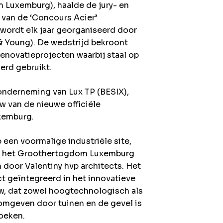
 Luxemburg), haalde de jury- en
e van de ‘Concours Acier’
 wordt elk jaar georganiseerd door
 & Young). De wedstrijd bekroont
novatieprojecten waarbij staal op
erd gebruikt.
ronderneming van Lux TP (BESIX),
w van de nieuwe officiële
uxemburg.
en voormalige industriële site,
an het Groothertogdom Luxemburg
 door Valentiny hvp architects. Het
ct geïntegreerd in het innovatieve
w, dat zowel hoogtechnologisch als
s omgeven door tuinen en de gevel is
oeken.