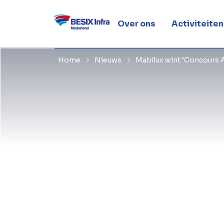
Acier 2019’
Over ons
Activiteiten
Home
Nieuws
Mabilux wint ‘Concours A