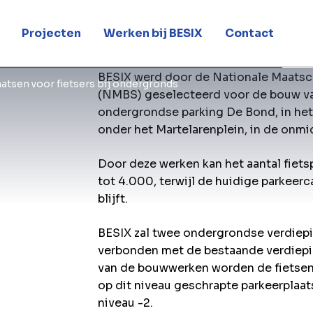
ds
Projecten
Werken bij BESIX
Contact
BESIX werd door de Nationale Maatsc
aatsen voor fietsers bij ondergronds
(NMBS) geselecteerd voor de bouw va
ondergrondse parking De Bond, in het 
onder het Martelarenplein, in de onmid
Door deze werken kan het aantal fiet
tot 4.000, terwijl de huidige parkeer
blijft.
BESIX zal twee ondergrondse verdiep
verbonden met de bestaande verdiepin
van de bouwwerken worden de fietsen 
op dit niveau geschrapte parkeerplaa
niveau -2.