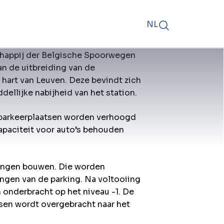
NL
happij der Belgische Spoorwegen
n de uitbreiding van de
hart van Leuven. Deze bevindt zich
dellijke nabijheid van het station.
sparkeerplaatsen worden verhoogd
capaciteit voor auto’s behouden
ingen bouwen. Die worden
gen van de parking. Na voltooiing
onderbracht op het niveau -1. De
tsen wordt overgebracht naar het