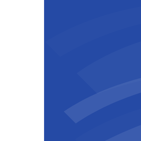
Mark Baker
CEO
,
BESIX Watpac