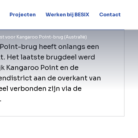
(Australië)
Projecten
Werken bij BESIX
Contact
st voor Kangaroo Point-brug (Australië)
Point-brug heeft onlangs een
kt. Het laatste brugdeel werd
jk Kangaroo Point en de
endistrict aan de overkant van
eel verbonden zijn via de
.
Het project wordt uitgevoerd door he
door BESIX Watpac geleid wordt, voo
City Council). De Kangaroo Point-brug