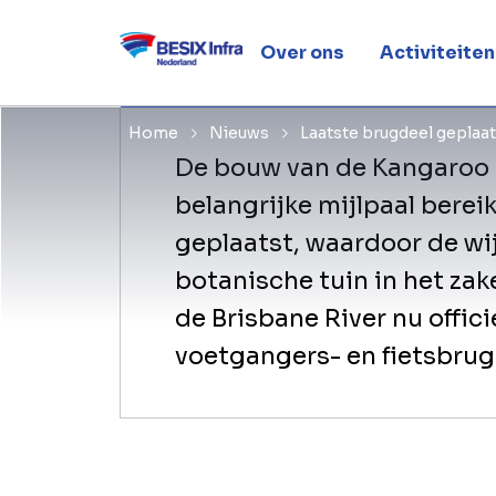
Point-brug 
Over ons
Activiteiten
Home
Nieuws
Laatste brugdeel geplaat
De bouw van de Kangaroo 
belangrijke mijlpaal berei
geplaatst, waardoor de wi
botanische tuin in het zak
de Brisbane River nu offici
voetgangers- en fietsbrug