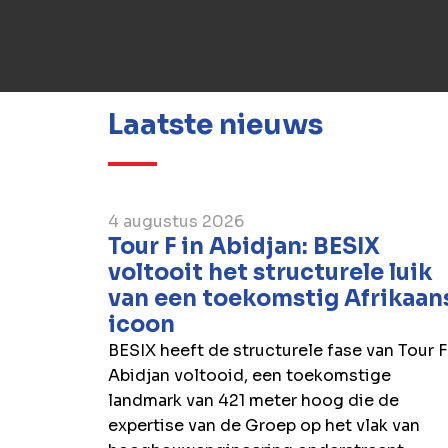
Laatste nieuws
4 augustus 2026
Tour F in Abidjan: BESIX
voltooit het structurele luik
van een toekomstig Afrikaan
icoon
BESIX heeft de structurele fase van Tour F
Abidjan voltooid, een toekomstige
landmark van 421 meter hoog die de
expertise van de Groep op het vlak van