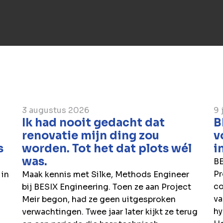
3 augustus 2026
9 
Ik had nooit gedacht dat
B
renovatie mijn ding zou
v
s
worden. Tot het dat plots wél
i
was.
BE
Pr
 in
Maak kennis met Silke, Methods Engineer
co
bij BESIX Engineering. Toen ze aan Project
va
Meir begon, had ze geen uitgesproken
hy
verwachtingen. Twee jaar later kijkt ze terug