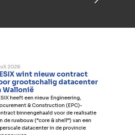
juli 2026
ESIX wint nieuw contract
oor grootschalig datacenter
n Wallonië
SIX heeft een nieuw Engineering,
ocurement & Construction (EPC)-
ntract binnengehaald voor de realisatie
n de ruwbouw (“core & shell”) van een
perscale datacenter in de provincie