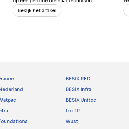
H
op een periode die haar technisch...
Bekijk het artikel
France
BESIX RED
Nederland
BESIX Infra
Watpac
BESIX Unitec
tra
LuxTP
 Foundations
Wust