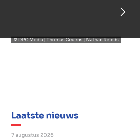
© DPG Media | Thomas Geuens | Nathan Reinds
On 10 October 2024, King Willem-Alexander
of the Netherlands inaugurated Mediavaert, a
state-of-the-art hybrid timber office building
realised by BESIX for media company DPG
Media in Amsterdam. This six-storey building,
located along the Amstel River in Amsterdam,
now serves as the headquarters for 1,700 DPG
Media employees.
Laatste nieuws
7 augustus 2026