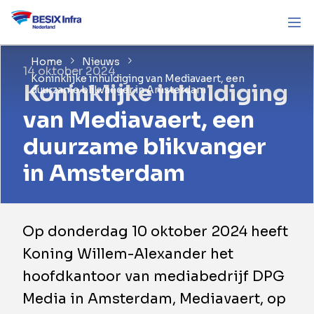
Home
Nieuws
14 oktober 2024
Koninklijke inhuldiging van Mediavaert, een
Koninklijke inhuldiging
duurzame blikvanger in Amsterdam
van Mediavaert, een
duurzame blikvanger
in Amsterdam
Op donderdag 10 oktober 2024 heeft
Koning Willem-Alexander het
hoofdkantoor van mediabedrijf DPG
Media in Amsterdam, Mediavaert, op