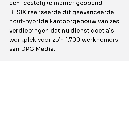
een feestelijke manier geopend.
BESIX realiseerde dit geavanceerde
hout-hybride kantoorgebouw van zes
verdiepingen dat nu dienst doet als
werkplek voor zo’n 1.700 werknemers
van DPG Media.
Mediavaert, een ontwikkeling van Being in
samenwerking met Team V Architecture, is
ontworpen met uitzonderlijke aandacht voor
duurzaamheid, biodiversiteit en
energieverbruik.