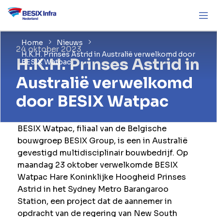
Home
Nieuws
24 oktober 2023
H.K.H. Prinses Astrid in Australië verwelkomd door
H.K.H. Prinses Astrid in
BESIX Watpac
Australië verwelkomd
door BESIX Watpac
BESIX Watpac, filiaal van de Belgische
bouwgroep BESIX Group, is een in Australië
gevestigd multidisciplinair bouwbedrijf. Op
maandag 23 oktober verwelkomde BESIX
Watpac Hare Koninklijke Hoogheid Prinses
Astrid in het Sydney Metro Barangaroo
Station, een project dat de aannemer in
opdracht van de regering van New South