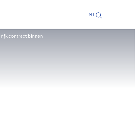
NL
t Complémentaire des
rijk contract binnen
ntract voor de vernieuwing van het
7 in Verviers toegekend aan de
ract vertegenwoordigt een
f btw, gefinancierd door SOFICO, de
rden uitgevoerd in samenwerking
, SPW Mobilité et Infrastructures,
om de veiligheid en duurzaamheid
zienlijk te verbeteren. De
lijk hinder van ondervinden dankzij
, dit was een doorslaggevend
tnemer.