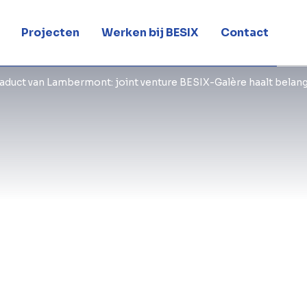
Projecten
Werken bij BESIX
Contact
De Société Wallonne de Financemen
aduct van Lambermont: joint venture BESIX-Galère haalt belang
Infrastructures (SOFICO) heeft het co
viaduct van Lambermont op de E42/A2
joint venture BESIX-Galère. Het cont
investering van € 20 miljoen exclusie
bouwheer van het project. Het zal wo
met de technische partner van SOFICO
die de projectmanager is.
Het doel van het reparatieproject is 
van deze essentiële infrastructuur aan
gebruikers mogen hier zo weinig moge
een snelle en efficiënte werkmethode
criterium bij de keuze van de opdrach