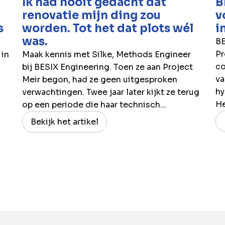
Ik had nooit gedacht dat
B
renovatie mijn ding zou
v
s
worden. Tot het dat plots wél
i
was.
BE
Pr
 in
Maak kennis met Silke, Methods Engineer
co
bij BESIX Engineering. Toen ze aan Project
va
Meir begon, had ze geen uitgesproken
hy
verwachtingen. Twee jaar later kijkt ze terug
H
op een periode die haar technisch...
Bekijk het artikel