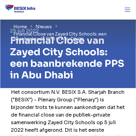
Home
Nieuws
25 juli 2022
Financial Close van Zayed City Schools: een
Financial Close van
baanbrekende PPS in Abu Dhabi
Zayed City Schools:
een baanbrekende PPS
in Abu Dhabi
Het consortium N.V. BESIX S.A. Sharjah Branch
("BESIX") - Plenary Group ("Plenary") is
bijzonder trots te kunnen aankondigen dat het
de financial close van de publiek-private
samenwerking Zayed City Schools op 5 juli
2022 heeft afgerond. Dit is het eerste