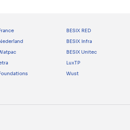
France
BESIX RED
Nederland
BESIX Infra
Watpac
BESIX Unitec
tra
LuxTP
 Foundations
Wust