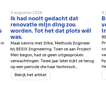
3 augustus 2026
9 
Ik had nooit gedacht dat
B
renovatie mijn ding zou
v
s
worden. Tot het dat plots wél
i
was.
BE
Pr
 in
Maak kennis met Silke, Methods Engineer
co
bij BESIX Engineering. Toen ze aan Project
va
Meir begon, had ze geen uitgesproken
hy
verwachtingen. Twee jaar later kijkt ze terug
H
op een periode die haar technisch...
Bekijk het artikel