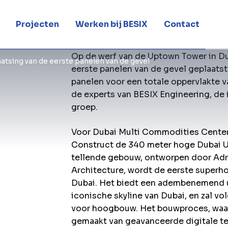
n de gevel
Projecten
Werken bij BESIX
Contact
Op de werf van de Uptown Tower in D
tsing van de eerste panelen van de gevel
eerste panelen van de gevel geplaatst.
panelen voor een totale oppervlakte 
de experts van BESIX Engineering, de 
groep.
Voor Dubai Multi Commodities Cente
Construct de 340 meter hoge Dubai U
tellende gebouw, ontworpen door Adr
Architecture, wordt de eerste superho
Dubai. Het biedt een adembenemend u
iconische skyline van Dubai, en zal 
voor hoogbouw. Het bouwproces, waar
gemaakt van geavanceerde digitale te