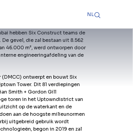
NL
ubai hebben Six Construct teams de
 De gevel, die zal bestaan uit 8.562
van 46.000 m², werd ontworpen door
interne engineeringafdeling van de
r (DMCC) ontwerpt en bouwt Six
ptown Tower. Dit 81 verdiepingen
ian Smith + Gordon Gill
ge toren in het Uptowndistrict van
itzicht op de waterkant en de
voldoen aan de hoogste milieunormen
bij uitgebreid gebruik wordt
chnologieën, begon in 2019 en zal