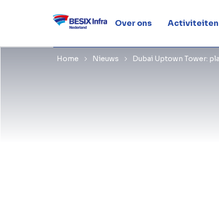
panelen va
Over ons
Activiteiten
Home
Nieuws
Dubai Uptown Tower: plaa