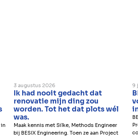
van de huidige situatie op de activitei
bedrijf tot een minimum te beperken. 
bouwwerven gaan momenteel door zon
Omwille van deze onderbreking wordt
telefonisch gecontacteerd, aangezien 
3 augustus 2026
9 
Ik had nooit gedacht dat
B
renovatie mijn ding zou
v
s
worden. Tot het dat plots wél
i
was.
BE
Pr
 in
Maak kennis met Silke, Methods Engineer
co
bij BESIX Engineering. Toen ze aan Project