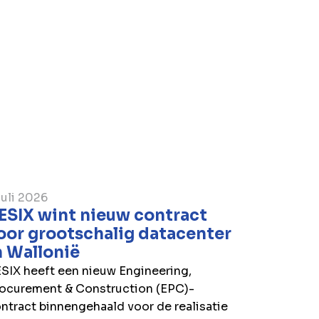
ten, klanten en partners van het
Activiteiten op projecten en
der grote verstoring.
 het BESIX-personeel best
de mailservers uitgeschakeld zijn.
juli 2026
ESIX wint nieuw contract
oor grootschalig datacenter
n Wallonië
SIX heeft een nieuw Engineering,
ocurement & Construction (EPC)-
ntract binnengehaald voor de realisatie