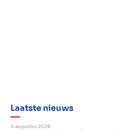
luchthaven, waaronder de grote uitbreiding
die in 2021 werd afgerond. Momenteel werkt
het bedrijf aan verbeteringen van de
passagierscontrole en
bagageafhandelingssystemen.
Laatste nieuws
4 augustus 2026