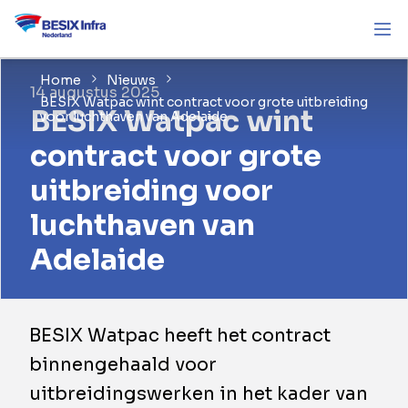
Home
Nieuws
14 augustus 2025
BESIX Watpac wint contract voor grote uitbreiding
BESIX Watpac wint
voor luchthaven van Adelaide
contract voor grote
uitbreiding voor
luchthaven van
Adelaide
BESIX Watpac heeft het contract
binnengehaald voor
uitbreidingswerken in het kader van