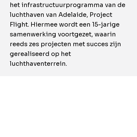
het infrastructuurprogramma van de
luchthaven van Adelaide, Project
Flight. Hiermee wordt een 15-jarige
samenwerking voortgezet, waarin
reeds zes projecten met succes zijn
gerealiseerd op het
luchthaventerrein.
​Om de langetermijnstrategie van Adelaide
Airport en de groeiende passagiersvraag te
ondersteunen, zal BESIX Watpac een reeks