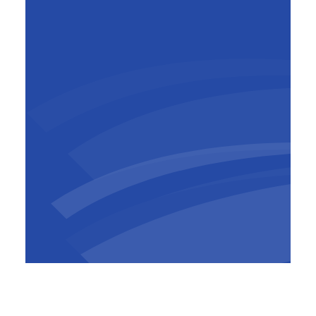
Al Crosby
General Manager
,
BESIX Watpac
​BESIX Watpac heeft reeds werkzaamheden
uitgevoerd in de publieke zones, luchtzijde,
steriele zones en bij de grenscontrole van de