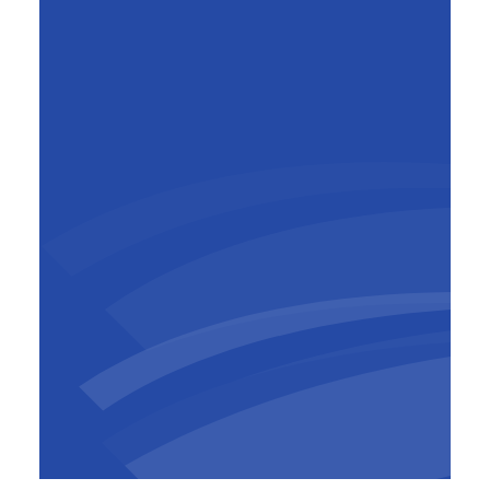
Mark Baker
CEO
,
BESIX Watpac