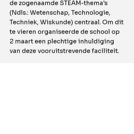
de zogenaamde STEAM-thema’s
(Ndls.: Wetenschap, Technologie,
Techniek, Wiskunde) centraal. Om dit
te vieren organiseerde de school op
2 maart een plechtige inhuldiging
van deze vooruitstrevende faciliteit.
Het STEAM-gebouw werd gebouwd door
BESIX Watpac en werd eind 2023 opgeleverd,
net op tijd voor de start van het schooljaar
2024. Het gebouw is ontworpen om
creativiteit en samenwerking tussen
verschillende disciplines te stimuleren en
heeft als doel studenten vaardigheden bij te