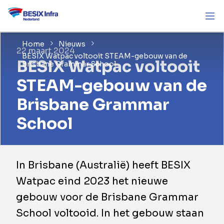
Home
Nieuws
22 maart 2024
BESIX Watpac voltooit STEAM-gebouw van de
BESIX Watpac voltooit
Brisbane Grammar School
STEAM-gebouw van de
Brisbane Grammar
School
In Brisbane (Australië) heeft BESIX
Watpac eind 2023 het nieuwe
gebouw voor de Brisbane Grammar
School voltooid. In het gebouw staan