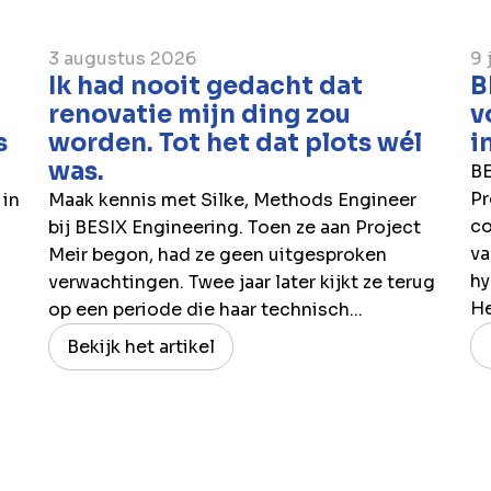
3 augustus 2026
9 
Ik had nooit gedacht dat
B
renovatie mijn ding zou
v
s
worden. Tot het dat plots wél
i
was.
BE
Pr
 in
Maak kennis met Silke, Methods Engineer
co
bij BESIX Engineering. Toen ze aan Project
va
Meir begon, had ze geen uitgesproken
hy
verwachtingen. Twee jaar later kijkt ze terug
H
op een periode die haar technisch...
Bekijk het artikel