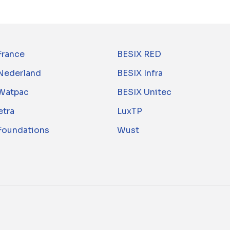
France
BESIX RED
Nederland
BESIX Infra
Watpac
BESIX Unitec
tra
LuxTP
 Foundations
Wust