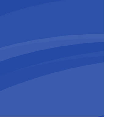
p een kruispunt van snelwegen in
voor leveranciers en vervoerders
rtdurende groei ondersteunen,