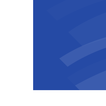
De faciliteit is strategisch gelegen o
Western Sydney en zal de efficiëntie 
vergroten. Zo zal ze Woolworths' voo