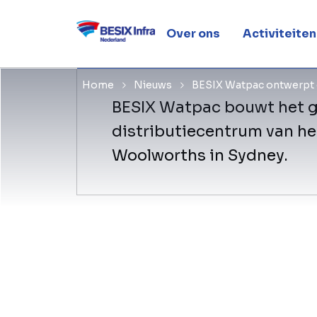
Woolworth
Over ons
Activiteiten
Home
Nieuws
BESIX Watpac ontwerpt 
BESIX Watpac bouwt het g
distributiecentrum van het
Woolworths in Sydney.