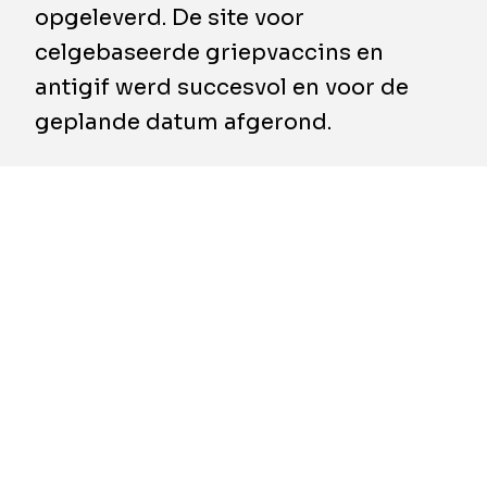
opgeleverd. De site voor
celgebaseerde griepvaccins en
antigif werd succesvol en voor de
geplande datum afgerond.
De faciliteit gebruikt geavanceerde
technologie om seizoens- en pandemische
griepvaccins te produceren voor Australië en
internationale markten. Als enige
celgebaseerde griepvaccinfabriek op het