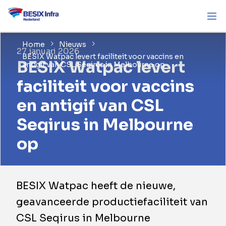
Home
Nieuws
27 januari 2026
BESIX Watpac levert faciliteit voor vaccins en
BESIX Watpac levert
antigif van CSL Seqirus in Melbourne op
faciliteit voor vaccins
en antigif van CSL
Seqirus in Melbourne
op
​BESIX Watpac heeft de nieuwe,
geavanceerde productiefaciliteit van
CSL Seqirus in Melbourne