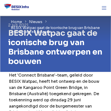
Home
Nieuws
2 juli 2021
BESIX Watpac gaat de iconische brug van Brisbane
BESIX Watpac gaat de
ontwerpen en bouwen
iconische brug van
Brisbane ontwerpen en
bouwen
Het 'Connect Brisbane'-team, geleid door
BESIX Watpac, heeft het ontwerp en de bouw
van de Kangaroo Point Green Bridge, in
Brisbane (Australië) toegekend gekregen. De
toekenning werd op dinsdag 29 juni
aangekondigd door de burgemeester van