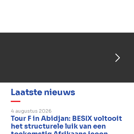
vitale voetgangers- en fietsverbinding voor
pendelaars, inwoners en toeristen, en
verbetert de mobiliteit in en bereikbaarheid
van het gebied aanzienlijk.
Laatste nieuws
4 augustus 2026
Tour F in Abidjan: BESIX voltooit
het structurele luik van een