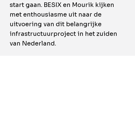
start gaan. BESIX en Mourik kijken
met enthousiasme uit naar de
uitvoering van dit belangrijke
infrastructuurproject in het zuiden
van Nederland.
De kogel is door de kerk: de Provinciale
Staten van Noord-Brabant en de
gemeenteraden van Heusden en Waalwijk
hebben ingestemd met de aanvullende
financiering voor de Gebiedsontwikkeling
Oostelijke Langstraat (GOL). Nu ook het
budget rond is, kan de uitvoering definitief