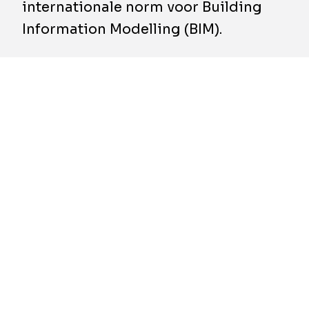
internationale norm voor Building
Information Modelling (BIM).
Bij de BIM-aanpak, die in de bouwsector
onmisbaar is geworden, wordt er een virtueel
model gemaakt van het op te trekken
bouwwerk. Dit zorgt voor een aanzienlijke
verbetering van het informatiebeheer tijdens
de levenscyclus ervan, van het ontwerp en de
bouw tot het gebruik en het onderhoud.