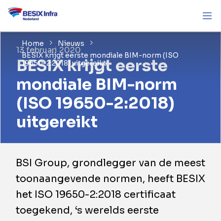
Home
Nieuws
13 februari 2020
BESIX krijgt eerste mondiale BIM-norm (ISO
BESIX krijgt eerste
19650-2:2018) uitgereikt
mondiale BIM-norm
(ISO 19650-2:2018)
uitgereikt
BSI Group, grondlegger van de meest
toonaangevende normen, heeft BESIX
het ISO 19650-2:2018 certificaat
toegekend, ‘s werelds eerste