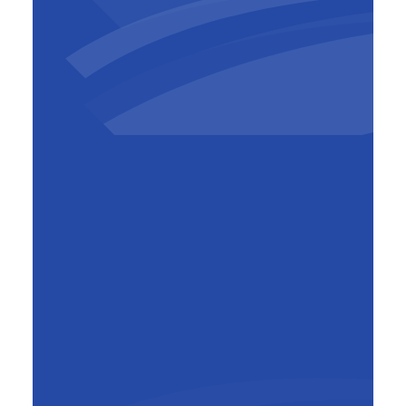
Günther Muyshondt
Operations Manager
,
BESIX
Belgium-Luxembourg