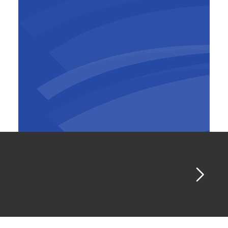
Günther Muyshondt
Operations Manager
,
BESIX
Belgium-Luxembourg