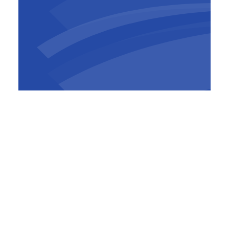
De werken aan de Bospoortbrug en de oevers
zijn
gestart in augustus 2024
en lopen
volgens de huidige planning door tot het
najaar van 2026. Nu het brugdek geplaatst is
wordt de technische installatie van de brug
afgewerkt. Ook de werken aan de vernieuwde
oevers, het verlaagde jaagpad en de
toegangshelling richting het stationsplein