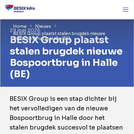
Home
Nieuws
29 mei 2026
BESIX Group plaatst stalen brugdek nieuwe
BESIX Group plaatst
Bospoortbrug in Halle (BE)
stalen brugdek nieuwe
Bospoortbrug in Halle
(BE)
BESIX Group is een stap dichter bij
het vervolledigen van de nieuwe
Bospoortbrug in Halle door het
stalen brugdek succesvol te plaatsen