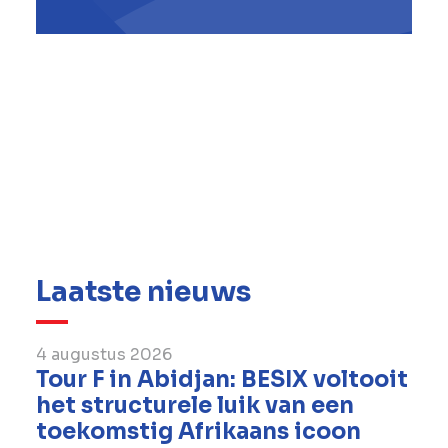
De Partnership Awards 2025 worden op 1 mei
2025 in Londen uitgereikt en brengen
wereldleiders op het gebied van infrastructuur
en investeringen samen. BESIX kijkt uit naar
het evenement en naar de verdere
ontwikkeling van veerkrachtige, inclusieve en
toekomstbestendige gemeenschappen via
publiek-private samenwerkingen van
wereldklasse.
Laatste nieuws
4 augustus 2026
Tour F in Abidjan: BESIX voltooit
het structurele luik van een
toekomstig Afrikaans icoon