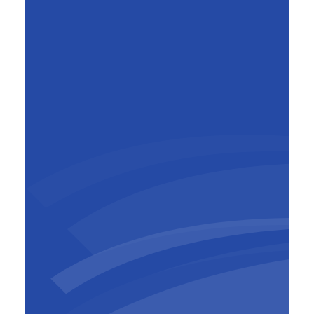
Pierre Sironval
CEO
,
BESIX Group