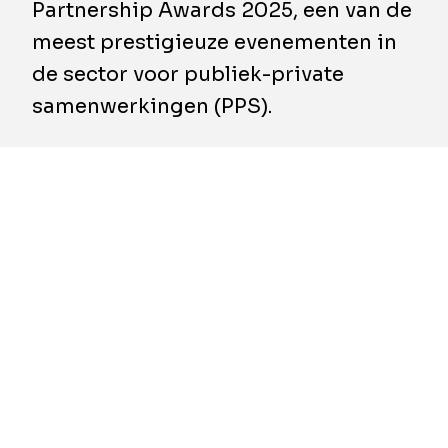
Partnership Awards 2025, een van de
meest prestigieuze evenementen in
de sector voor publiek-private
samenwerkingen (PPS).
De nominaties zijn het bewijs van de
uitgebreide expertise van BESIX in de
uitvoering van complexe, duurzame en
maatschappelijk waardevolle projecten.
Daarnaast tonen ze aan dat het bedrijf
uitstekende resultaten kan realiseren door
een effectieve samenwerking tussen publieke
en private sector.