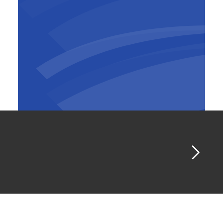
Brieuc Polet
Algemeen directeur
,
Wust