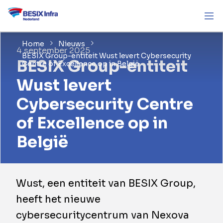
Home
Nieuws
4 september 2025
BESIX Group-entiteit Wust levert Cybersecurity
BESIX Group-entiteit
Centre of Excellence op in België
Wust levert
Cybersecurity Centre
of Excellence op in
België
Wust, een entiteit van BESIX Group,
heeft het nieuwe
cybersecuritycentrum van Nexova