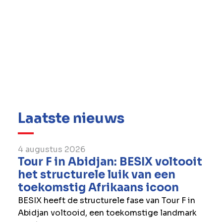
Wust is een algemene aannemer die sinds
1932 actief is in Wallonië en het
Groothertogdom Luxemburg. Het bedrijf
maakt sinds 1985 deel uit van BESIX Group en
werkt aan een brede waaier van openbare en
privégebouwen, zowel nieuwbouw- als
renovatieprojecten, met de steun van de
multidisciplinaire expertise van de Groep.
Laatste nieuws
4 augustus 2026
Tour F in Abidjan: BESIX voltooit
het structurele luik van een
toekomstig Afrikaans icoon
BESIX heeft de structurele fase van Tour F in
Abidjan voltooid, een toekomstige landmark