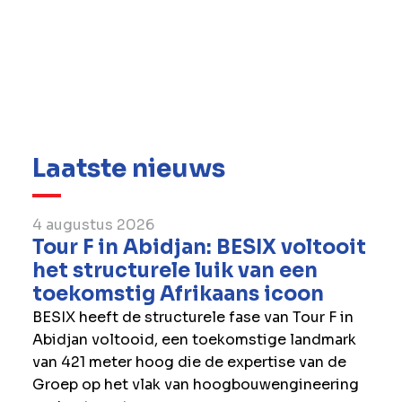
Employers hebben een positieve impact op
het leven van meer dan 9,5 miljoen
werknemers wereldwijd.
Top Employers Institute. Voor een betere
werkplek.
www.top-employers.com
Laatste nieuws
4 augustus 2026
Tour F in Abidjan: BESIX voltooit
het structurele luik van een
toekomstig Afrikaans icoon
BESIX heeft de structurele fase van Tour F in
Abidjan voltooid, een toekomstige landmark
van 421 meter hoog die de expertise van de
Groep op het vlak van hoogbouwengineering