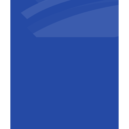
Pierre Sironval
CEO
,
BESIX Group