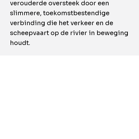
verouderde oversteek door een
slimmere, toekomstbestendige
verbinding die het verkeer en de
scheepvaart op de rivier in beweging
houdt.
Een belangrijke mijlpaal voor het project A27
Houten–Hooipolder: Rijkswaterstaat en
combinatie De Groene Waarden hebben de
uitvoeringsovereenkomst voor de
Hagesteinsebruggen ondertekend! Daarmee
is de bouw van twee nieuwe
Hagesteinsebruggen en de sloop van de