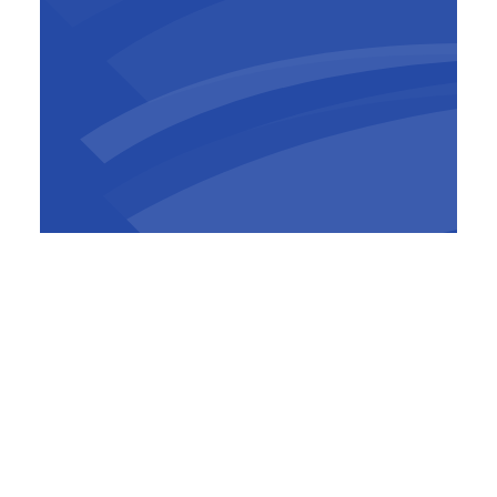
Nic De Roeck
Algemeen directeur
,
BESIX
Nederland
De Hagesteinsebrug vormt een cruciale
verbinding tussen Midden- en Zuid-
Nederland. Dagelijks steken hier circa
130.000 voertuigen de Lek over. Omdat de
huidige brug het einde van zijn levensduur
nadert, komen er twee nieuwe bruggen: één