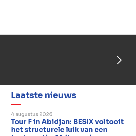
Lengte totaal: 742 meter
Vrije voorbouw gedeelte: 332 meter
Overspanning over rivier: 164 meter
Laatste nieuws
4 augustus 2026
Tour F in Abidjan: BESIX voltooit
het structurele luik van een