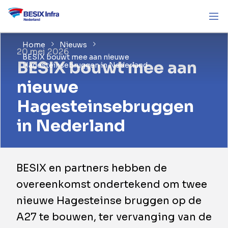
Home
Nieuws
20 mei 2026
BESIX bouwt mee aan nieuwe
BESIX bouwt mee aan
Hagesteinsebruggen in Nederland
nieuwe
Hagesteinsebruggen
in Nederland
BESIX en partners hebben de
overeenkomst ondertekend om twee
nieuwe Hagesteinse bruggen op de
A27 te bouwen, ter vervanging van de