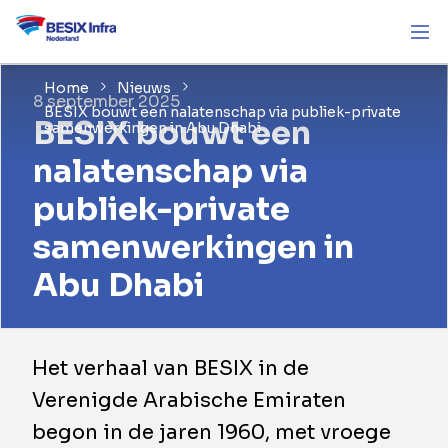
Home
Nieuws
8 september 2025
BESIX bouwt een nalatenschap via publiek-private
BESIX bouwt een
samenwerkingen in Abu Dhabi
nalatenschap via
publiek-private
samenwerkingen in
Abu Dhabi
​Het verhaal van BESIX in de
Verenigde Arabische Emiraten
begon in de jaren 1960, met vroege