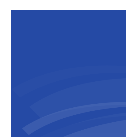
geven.
Peter Lembrechts
Algemeen directeur
,
BESIX Middle