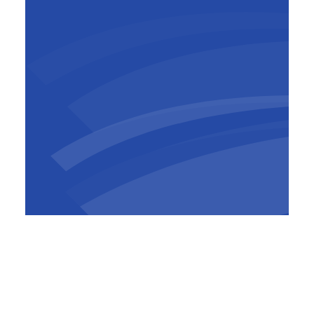
Elias Sfeir
Head of PPPs
,
BESIX Middle East
​“Voortbouwend op dit momentum hebben we
met onze partners begin 2024 de financiële