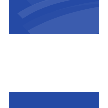
Pierre Sironval
CEO
,
BESIX Group
De planning, logistiek en bouwmethoden zijn
bepaald door BESIX Engineering, het interne
ontwerpbureau van BESIX, om de impact op de
lokale mobiliteit, omgeving en werking van
het Parc des Expositions zo veel mogelijk te
beperken. BESIX Engineering staat ook in voor
de uitvoeringsstudies voor de structuur en
biedt ondersteuning aan degenen die aan de
gevel werken.