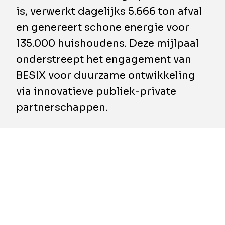
is, verwerkt dagelijks 5.666 ton afval
en genereert schone energie voor
135.000 huishoudens. Deze mijlpaal
onderstreept het engagement van
BESIX voor duurzame ontwikkeling
via innovatieve publiek-private
partnerschappen.
In samenwerking met Hitachi Zosen Inova
(HZI), de gemeente Dubai, Dubai Holding,
DUBAL, Tech Group en ITOCHU, kondigt
BESIX met trots aan dat de
afvalenergiecentrale in Warsan officieel
volledig operationeel is. Een exploitatie- en
onderhoudsperiode van 35 jaar, geleid door
BESIX, is gestart en ondersteunt de