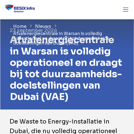
Home
Nieuws
23 september 2024
Afvalenergiecentrale in Warsan is volledig
Afvalenergiecentrale
operationeel en draagt bij tot duurzaamheids-
doelstellingen van Dubai (VAE)
in Warsan is volledig
operationeel en draagt
bij tot duurzaamheids-
doelstellingen van
Dubai (VAE)
De Waste to Energy-installatie in
Dubai, die nu volledig operationeel