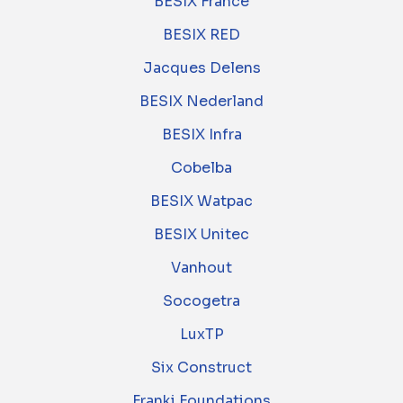
BESIX France
BESIX RED
Jacques Delens
BESIX Nederland
BESIX Infra
Cobelba
BESIX Watpac
BESIX Unitec
Vanhout
Socogetra
LuxTP
Six Construct
Franki Foundations