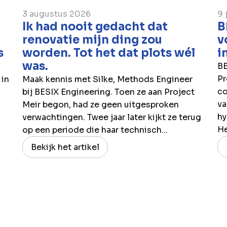
3 augustus 2026
9 
Ik had nooit gedacht dat
B
renovatie mijn ding zou
v
s
worden. Tot het dat plots wél
i
was.
BE
Pr
 in
Maak kennis met Silke, Methods Engineer
co
bij BESIX Engineering. Toen ze aan Project
va
Meir begon, had ze geen uitgesproken
hy
verwachtingen. Twee jaar later kijkt ze terug
H
op een periode die haar technisch...
Bekijk het artikel