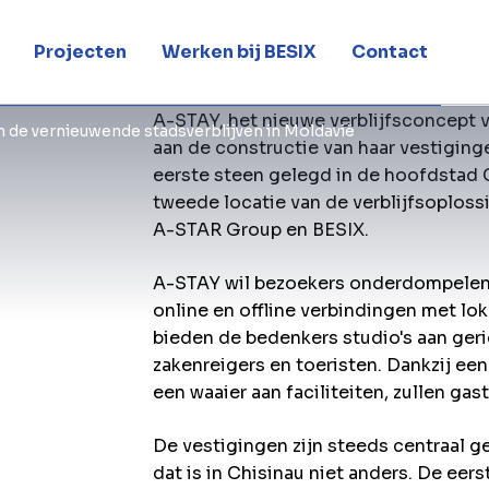
Projecten
Werken bij BESIX
Contact
A-STAY, het nieuwe verblijfsconcept v
n de vernieuwende stadsverblijven in Moldavië
aan de constructie van haar vestiging
eerste steen gelegd in de hoofdstad 
tweede locatie van de verblijfsoplos
A-STAR Group en BESIX.
A-STAY wil bezoekers onderdompelen i
online en offline verbindingen met lo
bieden de bedenkers studio's aan geric
zakenreigers en toeristen. Dankzij ee
een waaier aan faciliteiten, zullen ga
De vestigingen zijn steeds centraal ge
dat is in Chisinau niet anders. De ee