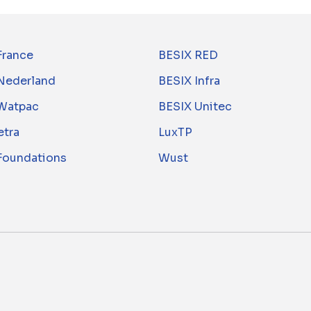
France
BESIX RED
Nederland
BESIX Infra
Watpac
BESIX Unitec
tra
LuxTP
 Foundations
Wust